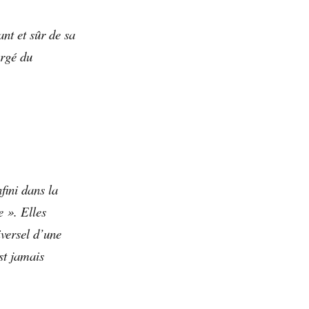
ant et sûr de sa
argé du
fini dans la
e ». Elles
iversel d’une
st jamais