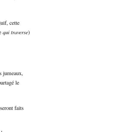
uif, cette
re
qui traverse
)
s jumeaux,
partagé le
seront faits