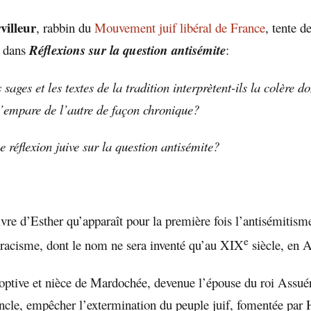
villeur
, rabbin du
Mouvement juif libéral de France
, tente d
s dans
Réflexions sur la question antisémite
:
ages et les textes de la tradition interprètent-ils la colère don
 s’empare de l’autre de façon chronique?
ne réflexion juive sur la question antisémite?
ivre d’Esther qu’apparaît pour la première fois l’antisémitism
e
e racisme, dont le nom ne sera inventé qu’au XIX
siècle, en 
adoptive et nièce de Mardochée, devenue l’épouse du roi Assuér
oncle, empêcher l’extermination du peuple juif, fomentée par