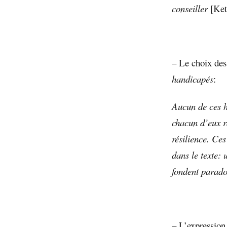
conseiller
[Ke
– Le choix de
handicapés
:
Aucun de ces h
chacun d’eux r
résilience. Ce
dans le texte: 
fondent parado
– L’expression