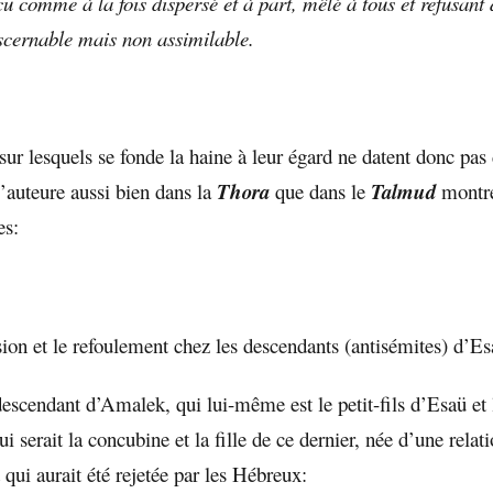
u comme à la fois dispersé et à part, mêlé à tous et refusant 
scernable mais non assimilable.
ur lesquels se fonde la haine à leur égard ne datent donc pas d
l’auteure aussi bien dans la
Thora
que dans le
Talmud
montre
es:
sion et le refoulement chez les descendants (antisémites) d’Es
scendant d’Amalek, qui lui-même est le petit-fils d’Esaü et l
i serait la concubine et la fille de ce dernier, née d’une relat
qui aurait été rejetée par les Hébreux: