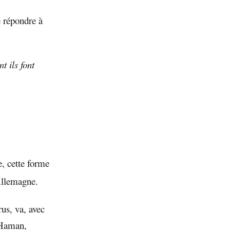
e répondre à
t ils font
e, cette forme
Allemagne.
us, va, avec
 Haman,