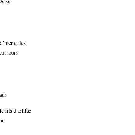
de se
’hier et les
nt leurs
aü:
e fils d’Elifaz
ion