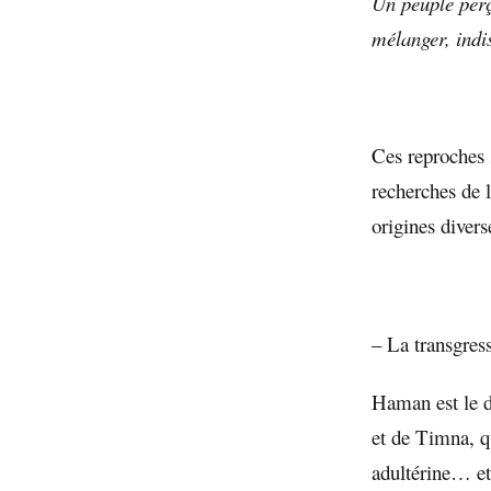
Un peuple perç
mélanger, indi
Ces reproches s
recherches de 
origines divers
– La transgres
Haman est le de
et de Timna, qu
adultérine… et 