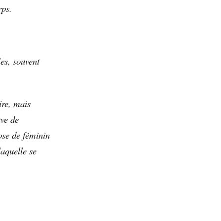
rps.
es, souvent
ire, mais
uve de
ose de féminin
laquelle se