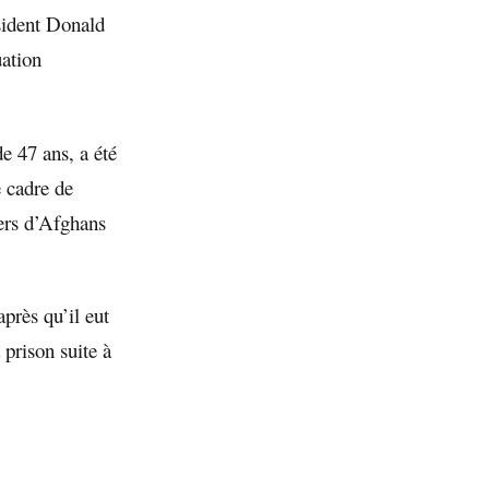
sident Donald
uation
 47 ans, a été
e cadre de
iers d’Afghans
près qu’il eut
 prison suite à