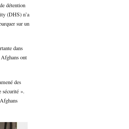
de détention
ity (DHS) n’a
barquer sur un
ortante dans
Afghans ont
 amené des
 sécurité ».
 Afghans