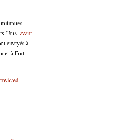
militaires
tats-Unis
avant
ont envoyés à
n et à Fort
onvicted-