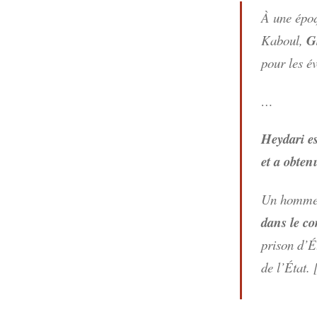
À une époq
Kaboul,
G
pour les é
…
Heydari es
et a obten
Un homme 
dans le co
prison d’É
de l’État. 