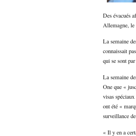
Des évacués af
Allemagne, le
La semaine der
connaissait pa
qui se sont par 
La semaine der
One que « jusq
visas spéciaux
ont été « marq
surveillance d
« Il y en a ce