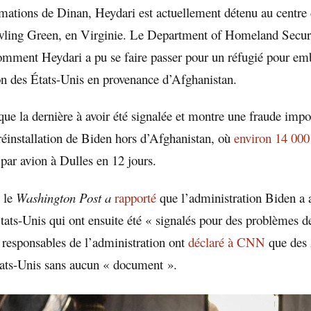
rmations de Dinan, Heydari est actuellement détenu au centre 
wling Green, en Virginie. Le Department of Homeland Secur
omment Heydari a pu se faire passer pour un réfugié pour em
ion des États-Unis en provenance d’Afghanistan.
 que la dernière à avoir été signalée et montre une fraude imp
 réinstallation de Biden hors d’Afghanistan, où
environ 14 000
 par avion à Dulles en 12 jours.
 le
Washington Post a
rapporté
que l’administration Biden a
ats-Unis qui ont ensuite été « signalés pour des problèmes de
esponsables de l’administration ont
déclaré à CNN
que des
tats-Unis sans aucun « document ».