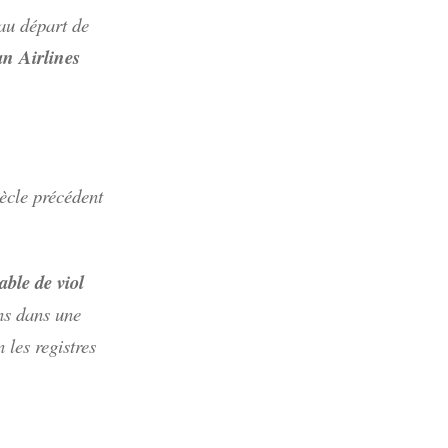
au départ de
an Airlines
ècle précédent
ble de viol
ans dans une
 les registres