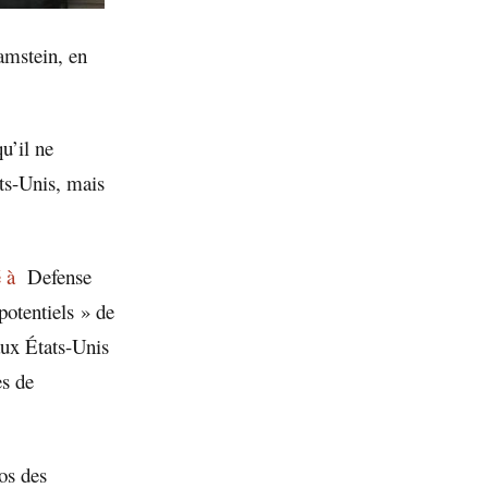
amstein, en
’il ne
ats-Unis, mais
 à
Defense
potentiels » de
aux États-Unis
es de
os des