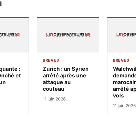
i
BRÈVES
BRÈVES
quante :
Zurich : un Syrien
Walchwil
ynché et
arrêté après une
demandeu
un
attaque au
marocain
couteau
arrêté a
vols
11 juin 2026
11 juin 2026