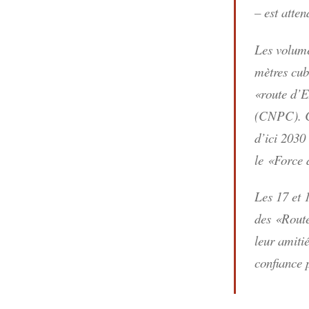
– est atte
Les volume
mètres cub
«route d’E
(CNPC). Ce
d’ici 2030
le «Force 
Les 17 et 1
des «Routes
leur amiti
confiance 