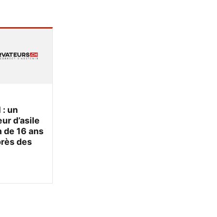
 : un
r d’asile
 de 16 ans
près des