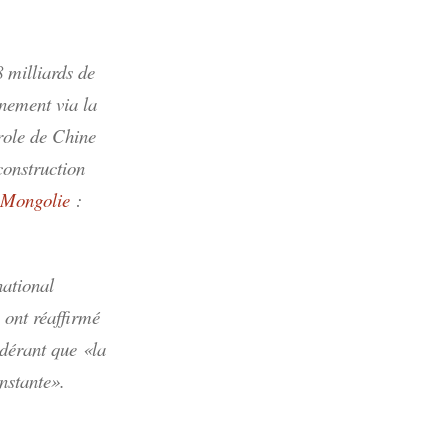
 milliards de
nement via la
role de Chine
construction
Mongolie
:
.
national
s ont réaffirmé
idérant que «la
onstante».