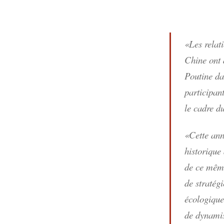
«Les relati
Chine ont 
Poutine da
participan
le cadre d
«Cette ann
historique
de ce même
de stratég
écologique
de dynamis