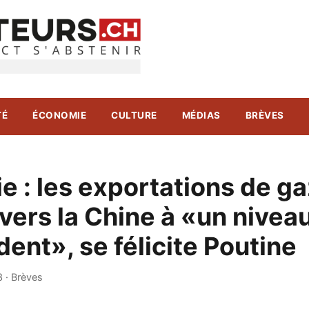
TÉ
ÉCONOMIE
CULTURE
MÉDIAS
BRÈVES
e : les exportations de g
vers la Chine à «un nivea
ent», se félicite Poutine
3
·
Brèves