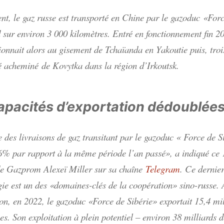
nt, le gaz russe est transporté en Chine par le gazoduc «Forc
d sur environ 3 000 kilomètres. Entré en fonctionnement fin 20
ionnait alors au gisement de Tchaïanda en Yakoutie puis, trois
té acheminé de Kovytka dans la région d’Irkoutsk.
apacités d’exportation dédoublée
 des livraisons de gaz transitant par le gazoduc « Force de S
,6% par rapport à la même période l’an passé», a indiqué ce 
de Gazprom Alexeï Miller sur sa chaîne
Telegram
. Ce dernie
gie est un des «domaines-clés de la coopération» sino-russe. A
n, en 2022, le gazoduc «Force de Sibérie» exportait 15,4 mil
es. Son exploitation à plein potentiel – environ 38 milliards 