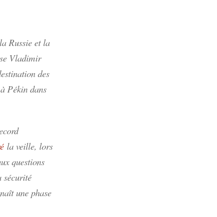
la Russie et la
sse Vladimir
estination des
u à Pékin dans
record
ré
la veille, lors
aux questions
 sécurité
naît une phase