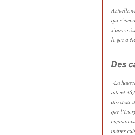
Actuelleme
qui s’éten
s’approvis
le gaz a é
Des c
«La hausse
atteint 46
directeur 
que l’éner
comparaiso
mètres cub