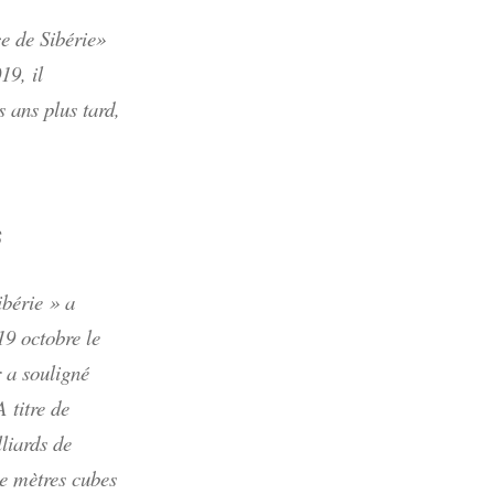
e de Sibérie»
19, il
 ans plus tard,
s
ibérie » a
19 octobre le
r a souligné
 titre de
liards de
de mètres cubes