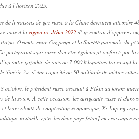
ndue à l’horizon 2025.
s de livraisons de gaz russe à la Chine devraient atteindre 48
es suite à la
signature début 2022
d’un contrat d’approvision
xtrême-Orient» entre Gazprom et la Société nationale du pét
 partenariat sino-russe doit être également renforcé par la 
 d’un autre gazoduc de près de 7 000 kilomètres traversant la
de Sibérie 2», d’une capacité de 50 milliards de mètres cubes
8 octobre, le président russe assistait à Pékin au forum inter
 de la soie». A cette occasion, les dirigeants russe et chinoi
é et leur volonté de coopération économique, Xi Jinping cons
politique mutuelle entre les deux pays [était] en croissance c