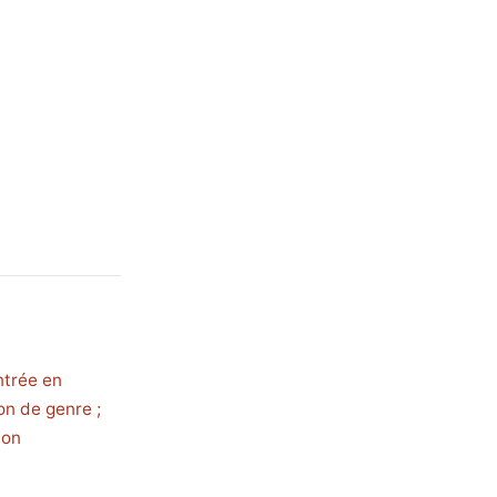
ntrée en
on de genre ;
ion