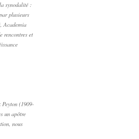
la synodalité :
 par plusieurs
é, Academia
e rencontres et
éissance
ck Peyton (1909-
es un apôtre
ution, nous