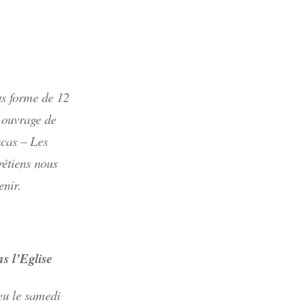
us forme de 12
n ouvrage de
acas – Les
rétiens nous
enir.
ns l’Eglise
ieu le samedi