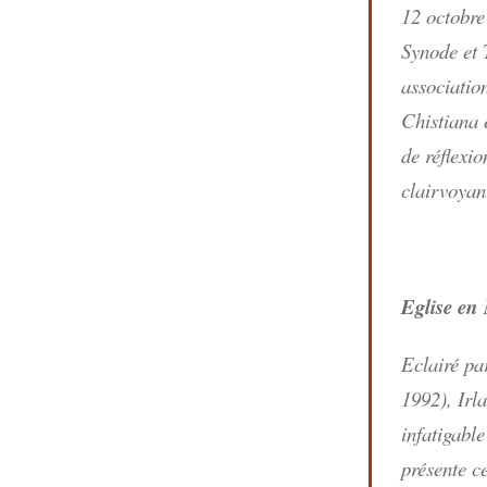
12 octobre
Synode et 
associatio
Chistiana 
de réflexi
clairvoyan
Eglise en 
Eclairé pa
1992), Irl
infatigable
présente c