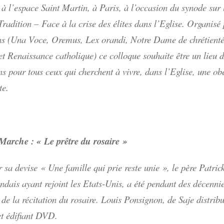
 à l’espace Saint Martin, à Paris, à l’occasion du synode sur 
Tradition – Face à la crise des élites dans l’Eglise. Organisé
ns (Una Voce, Oremus, Lex orandi, Notre Dame de chrétient
et Renaissance catholique) ce colloque souhaite être un lieu d
ons pour tous ceux qui cherchent à vivre, dans l’Eglise, une ob
te.
Marche : « Le prêtre du rosaire »
r sa devise « Une famille qui prie reste unie », le père Patri
andais ayant rejoint les Etats-Unis, a été pendant des décenni
 de la récitation du rosaire. Louis Ponsignon, de Saje distrib
et édifiant DVD.