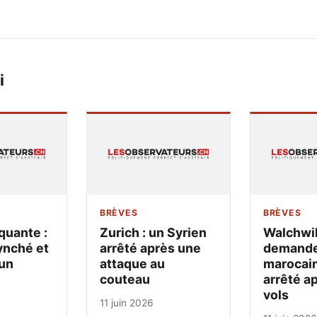
i
BRÈVES
BRÈVES
quante :
Zurich : un Syrien
Walchwil
ynché et
arrêté après une
demandeu
un
attaque au
marocain
couteau
arrêté a
vols
11 juin 2026