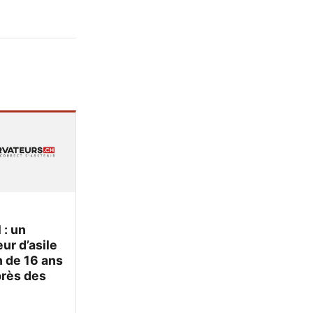
 : un
r d’asile
 de 16 ans
près des