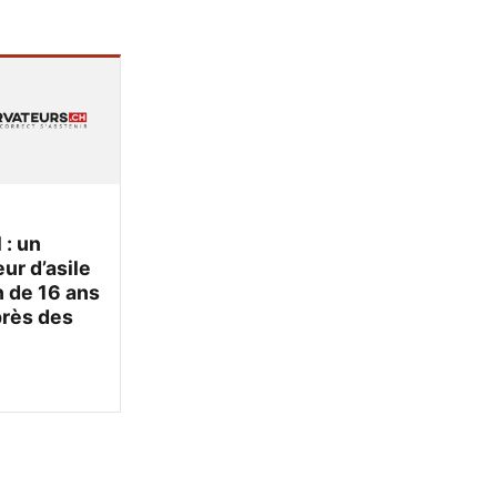
 : un
r d’asile
 de 16 ans
près des