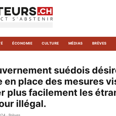
TÉ
ÉCONOMIE
CULTURE
MÉDIAS
BRÈVES
uvernement suédois désir
e en place des mesures vi
r plus facilement les étr
our illégal.
024
·
Brèves