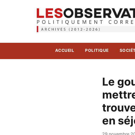
ACCUEIL
POLITIQUE
SOCIÉ
Le go
mettr
trouve
en séj
29 novembre 2