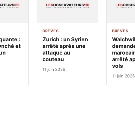
BRÈVES
BRÈVES
quante :
Zurich : un Syrien
Walchwil
ynché et
arrêté après une
demandeu
un
attaque au
marocain
couteau
arrêté a
vols
11 juin 2026
11 juin 2026