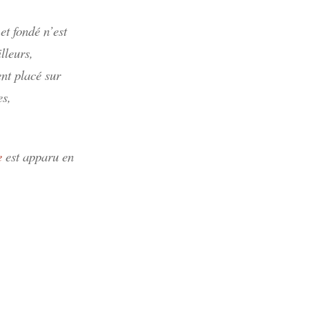
et fondé n’est
illeurs,
ent placé sur
es,
e
est apparu en