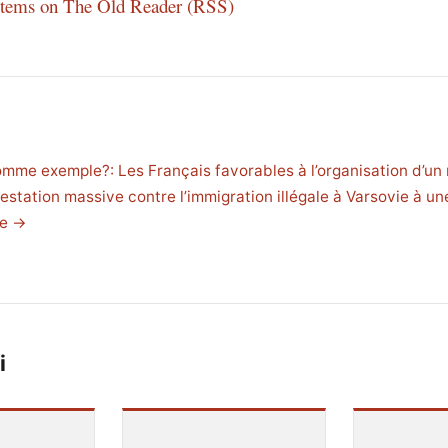
 items on The Old Reader (RSS)
mme exemple?: Les Français favorables à l’organisation d’u
estation massive contre l’immigration illégale à Varsovie à u
le →
i