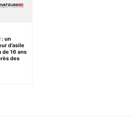
 : un
r d’asile
 de 16 ans
près des