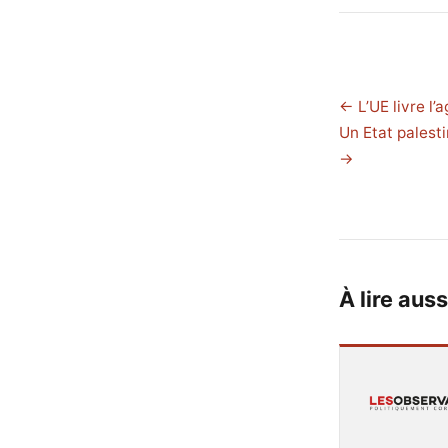
← L’UE livre l
Un Etat palest
→
À lire auss