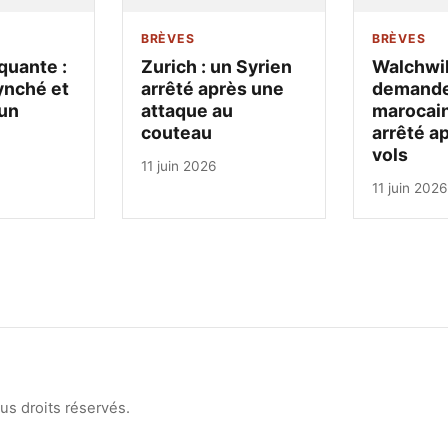
BRÈVES
BRÈVES
quante :
Zurich : un Syrien
Walchwil
ynché et
arrêté après une
demandeu
un
attaque au
marocain
couteau
arrêté a
vols
11 juin 2026
11 juin 2026
s droits réservés.