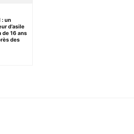
 : un
r d’asile
 de 16 ans
près des