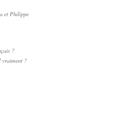
 et Philippe
nçais ?
il vraiment ?