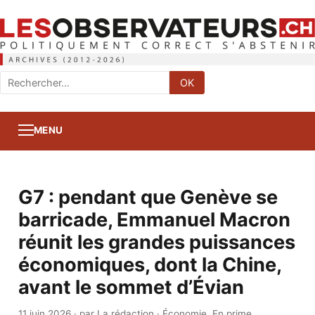
Rechercher
OK
:
MENU
G7 : pendant que Genève se
barricade, Emmanuel Macron
réunit les grandes puissances
économiques, dont la Chine,
avant le sommet d’Évian
11 juin 2026
·
par La rédaction
·
Économie
,
En prime
,