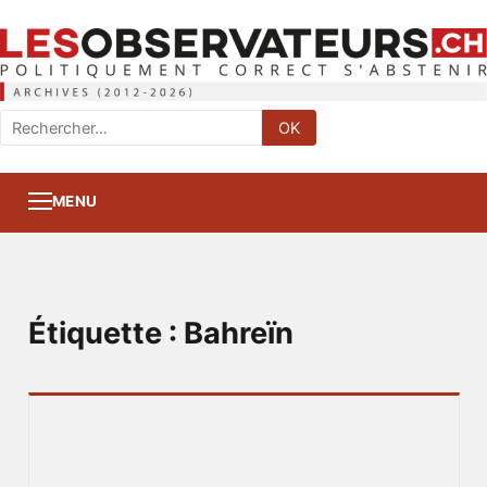
Rechercher
OK
:
MENU
Étiquette :
Bahreïn