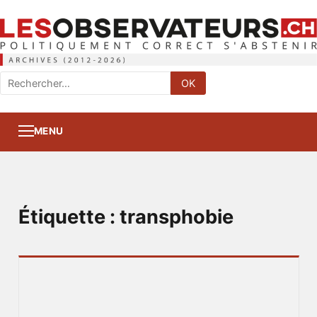
Rechercher
OK
:
MENU
Étiquette :
transphobie