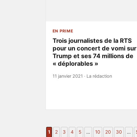
EN PRIME
Trois journalistes de la RTS
pour un concert de vomi sur
Trump et ses 74 millions de
« déplorables »
11 janvier 2021 ·
La rédaction
1
2
3
4
5
…
10
20
30
…