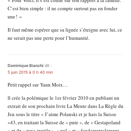
« Pour Voici, il s’est confié sur son rapport à la famille.
C’est bien simple : il ne compte surtout pas en fonder
une ! »
Il faut même espérer que sa lignée s’éteigne avec lui, ce
ne serait pas une perte pour l’humanité.
Dominique Bianchi
dit :
5 juin 2015 à 0 h 40 min
Petit rappel sur Yann Moix…
ll crée la polémique le 1er février 2010 en publiant un
extrait de son prochain livre La Meute dans La Règle du
Jeu sous le titre « J’aime Polanski et je hais la Suisse
»43, en traitant la Suisse de « pute », de « Gestapoland
» et de « pays inutile », « nul » et « fondamentalement