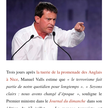
Trois jours après
la tuerie de la promenade des Anglais
à Nice
, Manuel Valls estime que
« le terrorisme fait
partie de notre quotidien pour longtemps »
.
« Soyons
clairs : nous avons changé d’époque »
, souligne le
Premier ministre dans le
Journal du dimanche
dans son