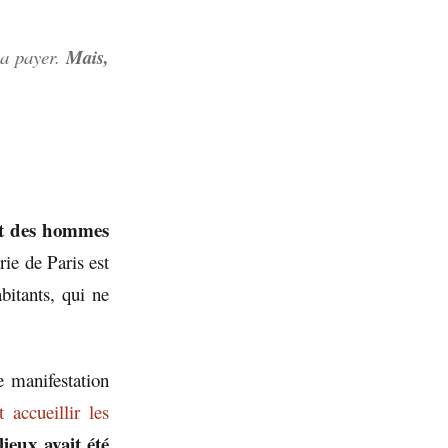
 va payer.
Mais,
t des hommes
rie de Paris est
bitants, qui ne
e manifestation
 accueillir les
ieux avait été