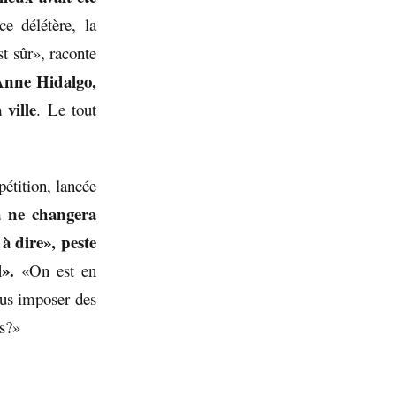
e délétère, la
st sûr», raconte
 Anne Hidalgo,
 ville
. Le tout
pétition, lancée
a ne changera
à dire», peste
».
«On est en
nous imposer des
s?»