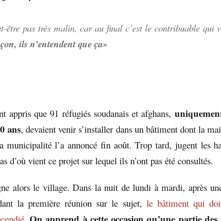
t-être pas très malin, car au final c’est le contribuable qui
açon, ils n’entendent que ça»
uniquemen
nt appris que 91 réfugiés soudanais et afghans,
40 ans
, devaient venir s’installer dans un bâtiment dont la mai
La municipalité l’a annoncé fin août. Trop tard, jugent les ha
 d’où vient ce projet sur lequel ils n’ont pas été consultés.
ne alors le village. Dans la nuit de lundi à mardi, après un
dant la première réunion sur le sujet,
le bâtiment qui doit
On apprend à cette occasion qu’une partie des l
ncendié
.