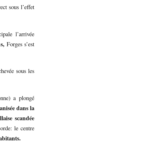
ct sous l’effet
pale l’arrivée
s,
Forges s’est
chevée sous les
onne) a plongé
ganisée dans la
llaise scandée
orde: le centre
abitants.