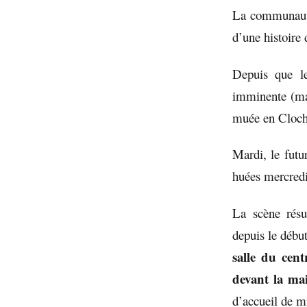
La communauté,
d’une histoire 
Depuis que le
imminente (ma
muée en Cloch
Mardi, le futu
huées mercredi
La scène résu
depuis le débu
salle du cent
devant la mai
d’accueil de m