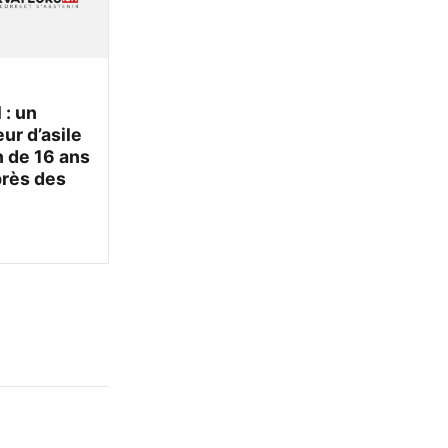
 : un
r d’asile
 de 16 ans
près des