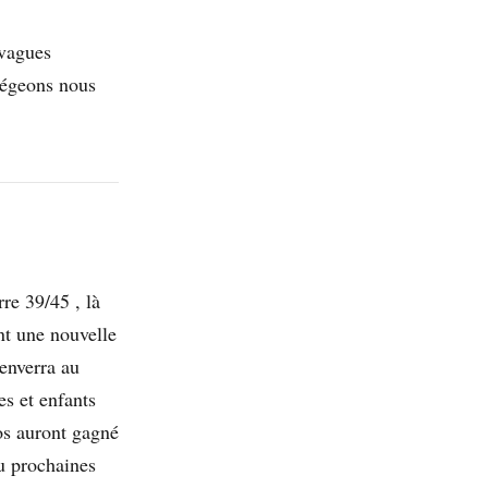
 vagues
tégeons nous
re 39/45 , là
nt une nouvelle
 enverra au
s et enfants
bos auront gagné
au prochaines