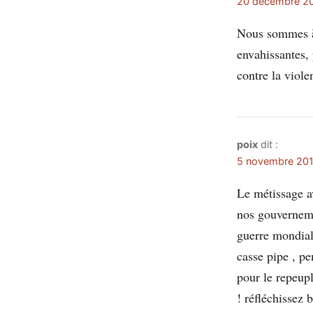
20 décembre 20
Nous sommes à 
envahissantes,
contre la viol
poix
dit :
5 novembre 201
Le métissage av
nos gouverneme
guerre mondiale
casse pipe , p
pour le repeupl
! réfléchissez 