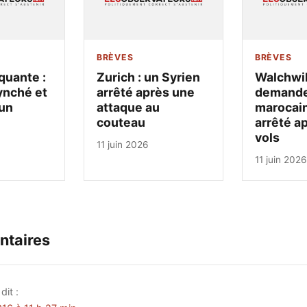
BRÈVES
BRÈVES
quante :
Zurich : un Syrien
Walchwil
ynché et
arrêté après une
demandeu
un
attaque au
marocain
couteau
arrêté a
vols
11 juin 2026
11 juin 2026
ntaires
dit :