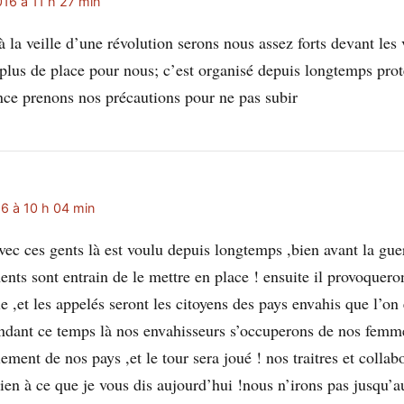
16 à 11 h 27 min
la veille d’une révolution serons nous assez forts devant les
 plus de place pour nous; c’est organisé depuis longtemps pro
ence prenons nos précautions pour ne pas subir
6 à 10 h 04 min
ec ces gents là est voulu depuis longtemps ,bien avant la guer
nts sont entrain de le mettre en place ! ensuite il provoquero
 ,et les appelés seront les citoyens des pays envahis que l’on
endant ce temps là nos envahisseurs s’occuperons de nos femme
ement de nos pays ,et le tour sera joué ! nos traitres et colla
bien à ce que je vous dis aujourd’hui !nous n’irons pas jusqu’