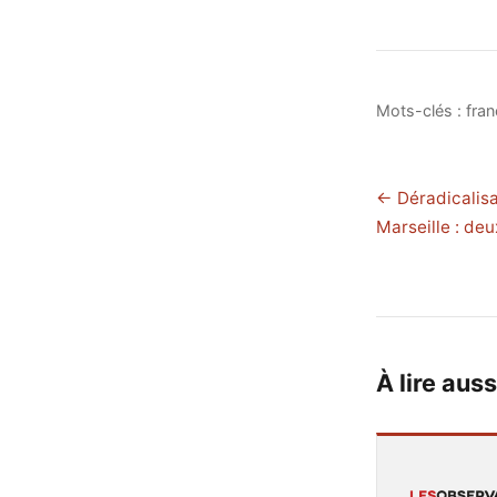
Mots-clés :
fran
← Déradicalisa
Marseille : de
À lire auss