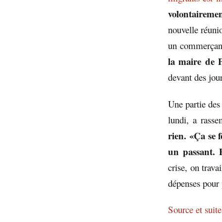
volontaireme
nouvelle réunio
un commerçant
la maire de P
devant des jour
Une partie des 
lundi, a rass
rien. «Ça se 
un passant. P
crise, on trava
dépenses pour 
Source et suite