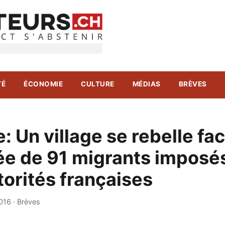
TÉ
ÉCONOMIE
CULTURE
MÉDIAS
BRÈVES
: Un village se rebelle fa
vée de 91 migrants imposé
torités françaises
016
·
Brèves