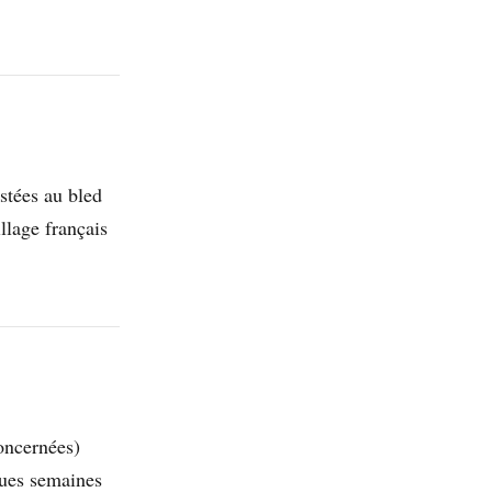
tées au bled
llage français
oncernées)
ques semaines