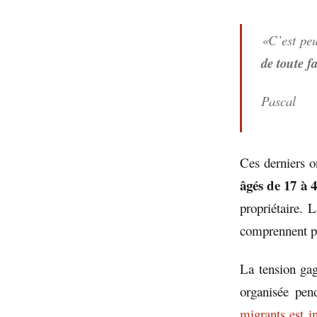
«C’est peu
de toute f
Pascal
Ces derniers o
âgés de 17 à 
propriétaire. 
comprennent pas
La tension gag
organisée pen
migrants est i