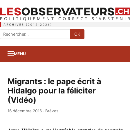
Rechercher
OK
:
MENU
Migrants : le pape écrit à
Hidalgo pour la féliciter
(Vidéo)
16 décembre 2016
·
Brèves
Anne Hidalgo a eu l’agréable surprise de recevoir