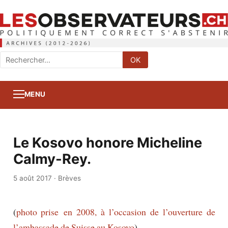
Rechercher
OK
:
MENU
Le Kosovo honore Micheline
Calmy-Rey.
5 août 2017
·
Brèves
(
photo prise en 2008, à l’occasion de l’ouverture de
l’ambassade de Suisse au Kosovo
)