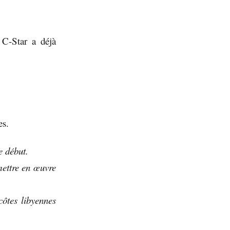
 C-Star a déjà
es.
e début.
mettre en œuvre
côtes libyennes