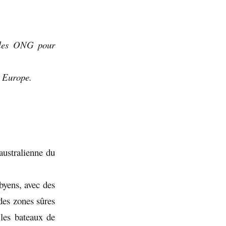
c les ONG pour
n Europe.
australienne du
ibyens, avec des
 des zones sûres
 les bateaux de