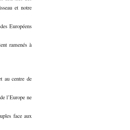
sseau et notre
é des Européens
ient ramenés à
et au centre de
e de l’Europe ne
euples face aux