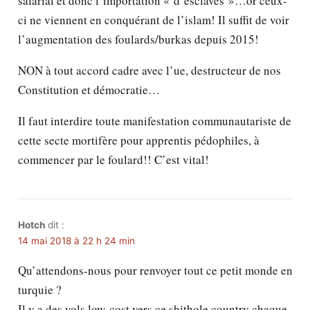
salarial et donc l’importation « d’esclaves »…or ceux-
ci ne viennent en conquérant de l’islam! Il suffit de voir
l’augmentation des foulards/burkas depuis 2015!
NON à tout accord cadre avec l’ue, destructeur de nos
Constitution et démocratie…
Il faut interdire toute manifestation communautariste de
cette secte mortifère pour apprentis pédophiles, à
commencer par le foulard!! C’est vital!
Hotch
dit :
14 mai 2018 à 22 h 24 min
Qu’attendons-nous pour renvoyer tout ce petit monde en
turquie ?
Il y a des vols low-cost vers ce shithole country chaque