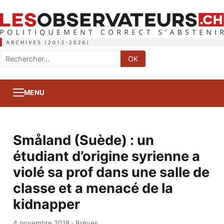
Rechercher
OK
:
MENU
Småland (Suède) : un
étudiant d’origine syrienne a
violé sa prof dans une salle de
classe et a menacé de la
kidnapper
4 novembre 2018
·
Brèves