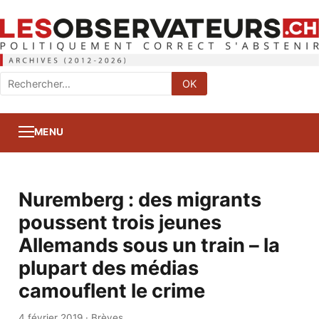
Rechercher
OK
:
MENU
Nuremberg : des migrants
poussent trois jeunes
Allemands sous un train – la
plupart des médias
camouflent le crime
4 février 2019
·
Brèves