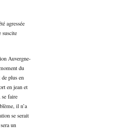
été agressée
 suscite
égion Auvergne-
u moment du
t de plus en
rt en jean et
 se faire
blème, il n’a
tion se serait
 sera un