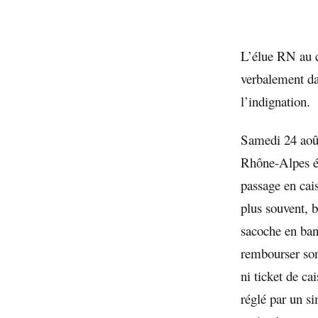
L’élue RN au c
verbalement da
l’indignation.
Samedi 24 août
Rhône-Alpes ét
passage en cais
plus souvent, 
sacoche en ban
rembourser son 
ni ticket de ca
réglé par un s