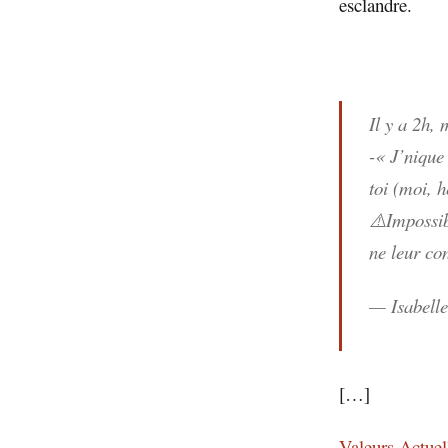
esclandre.
Il y a 2h,
-« J’nique
toi (moi, h
⚠️Impossib
ne leur co
— Isabell
[…]
Valeurs Actuel