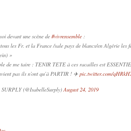
 moi devant une scène de
#vivrensemble
:
 tous les Fr. et la France /sale pays de blancs/en Algérie l
ein) »
le de me taire : TENIR TETE à ces racailles est ESSENTIE
nvient pas ils n’ont qu’à PARTIR ! ✈️
pic.twitter.com/qHRk
e SURPLY (@IsabelleSurply)
August 24, 2019
les