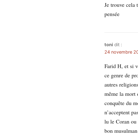
Je trouve cela 
pensée
toni
dit :
24 novembre 20
Farid H, et si 
ce genre de pr
autres religion
même la mort d
conquête du mo
n’acceptent pa
lu le Coran ou
bon musulman e