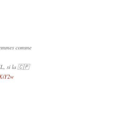
es femmes comme
L, si la 🇨🇵
HXiY2w