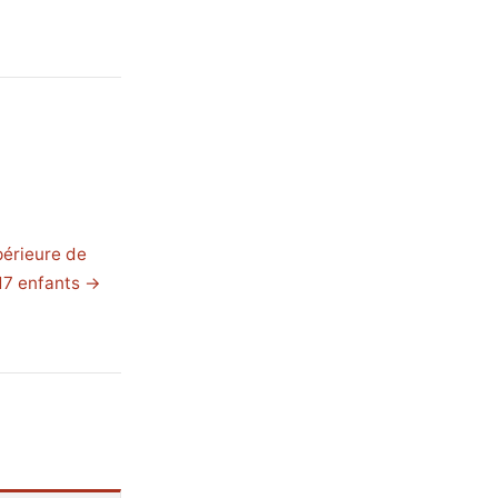
périeure de
17 enfants →