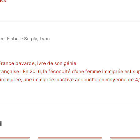
ce
,
Isabelle Surply
,
Lyon
 France bavarde, ivre de son génie
ançaise : En 2016, la fécondité d’une femme immigrée est su
 immigrée, une immigrée inactive accouche en moyenne de 4,
i