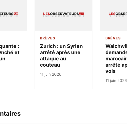
BRÈVES
BRÈVES
quante :
Zurich : un Syrien
Walchwil
ynché et
arrêté après une
demandeu
un
attaque au
marocain
couteau
arrêté a
vols
11 juin 2026
11 juin 2026
ntaires