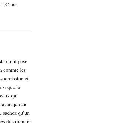
it ! C ma
islam qui pose
ain comme les
a soumission et
nsi que la
 ceux qui
’avais jamais
, sachez qu’un
ées du coram et