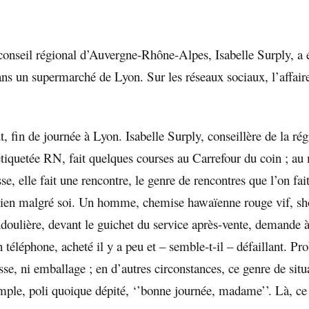
onseil régional d’Auvergne-Rhône-Alpes, Isabelle Surply, a 
ns un supermarché de Lyon. Sur les réseaux sociaux, l’affaire
, fin de journée à Lyon. Isabelle Surply, conseillère de la r
iquetée RN, fait quelques courses au Carrefour du coin ; a
se, elle fait une rencontre, le genre de rencontres que l’on fai
bien malgré soi. Un homme, chemise hawaïenne rouge vif, sho
doulière, devant le guichet du service après-vente, demande à
téléphone, acheté il y a peu et – semble-t-il – défaillant. Pro
isse, ni emballage ; en d’autres circonstances, ce genre de situa
imple, poli quoique dépité, ‘’bonne journée, madame’’. Là, ce