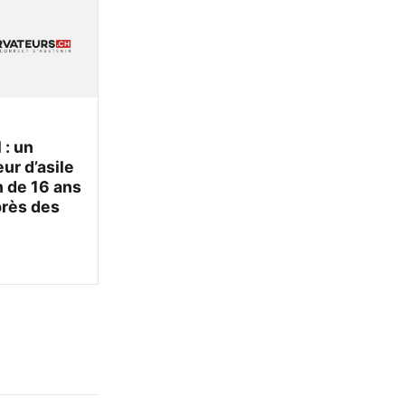
 : un
r d’asile
 de 16 ans
près des