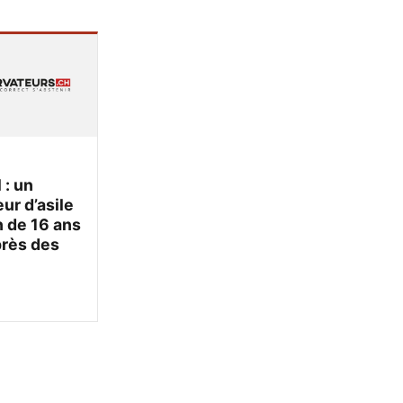
 : un
r d’asile
 de 16 ans
près des