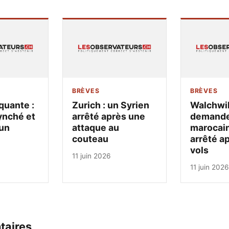
BRÈVES
BRÈVES
quante :
Zurich : un Syrien
Walchwil
ynché et
arrêté après une
demandeu
un
attaque au
marocain
couteau
arrêté a
vols
11 juin 2026
11 juin 2026
taires