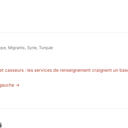
ope
,
Migrants
,
Syrie
,
Turquie
et casseurs : les services de renseignement craignent un ba
e gauche →
i