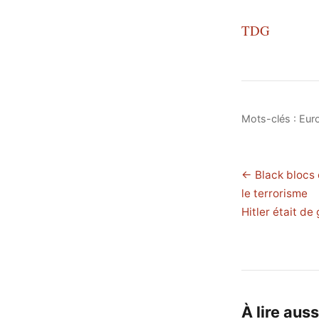
TDG
Mots-clés :
Eur
← Black blocs 
le terrorisme
Hitler était d
À lire auss