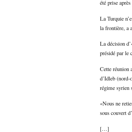
été prise après
La Turquie n’e
la frontière, a
La décision d’«
présidé par le
Cette réunion a
d’Idleb (nord-
régime syrien 
«Nous ne retie
sous couvert d
[…]