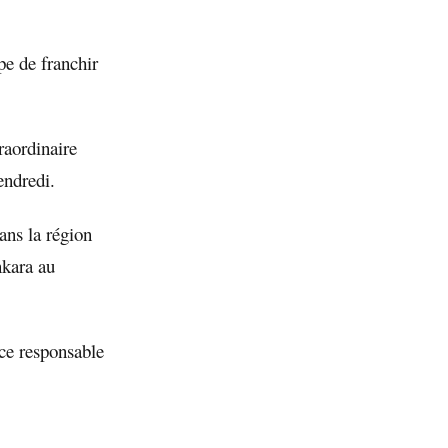
pe de franchir
raordinaire
endredi.
ans la région
nkara au
 ce responsable