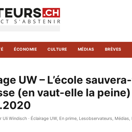
TÉ
ÉCONOMIE
CULTURE
MÉDIAS
BRÈVES
age UW – L’école sauvera-
sse (en vaut-elle la peine)
.2020
r Uli Windisch
·
Éclairage UW
,
En prime
,
Lesobservateurs
,
Médias
,