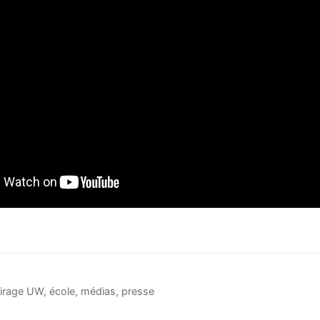
airage UW
,
école
,
médias
,
presse