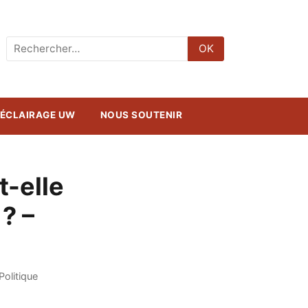
Rechercher
OK
:
ÉCLAIRAGE UW
NOUS SOUTENIR
t-elle
 ? –
Politique