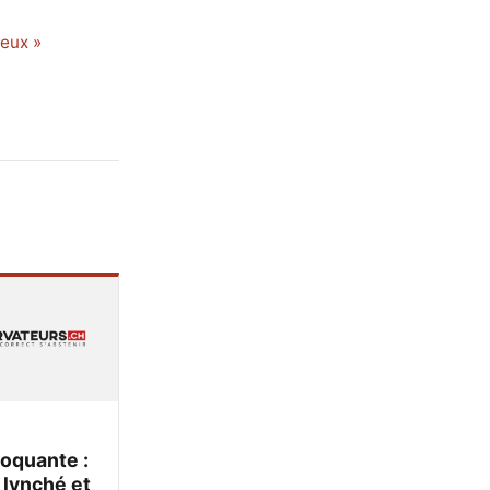
ieux »
oquante :
 lynché et