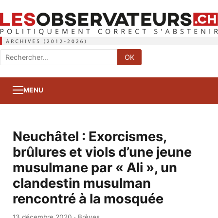
Rechercher
OK
:
MENU
Neuchâtel : Exorcismes,
brûlures et viols d’une jeune
musulmane par « Ali », un
clandestin musulman
rencontré à la mosquée
13 décembre 2020
·
Brèves