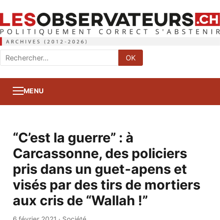
Rechercher
OK
:
MENU
“C’est la guerre” : à
Carcassonne, des policiers
pris dans un guet-apens et
visés par des tirs de mortiers
aux cris de “Wallah !”
6 février 2021
·
Société