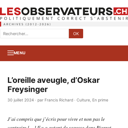
Rechercher
OK
:
MENU
L’oreille aveugle, d’Oskar
Freysinger
30 juillet 2024
·
par Francis Richard
·
Culture
,
En prime
J’ai compris que j’écris pour vivre et non pas le
contraire.[…] Il y a autant de sagesse dans Pierrot