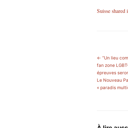
Suisse shared
← “Un lieu comm
fan zone LGBTQ
épreuves seron
Le Nouveau Pa
« paradis multi
À lire auss