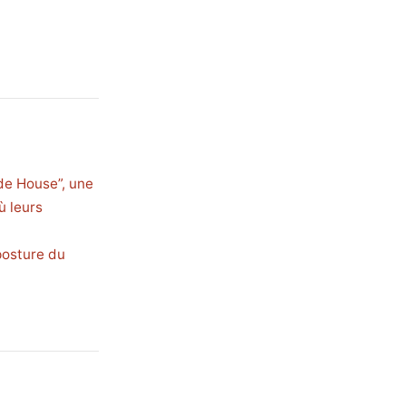
ide House”, une
ù leurs
posture du