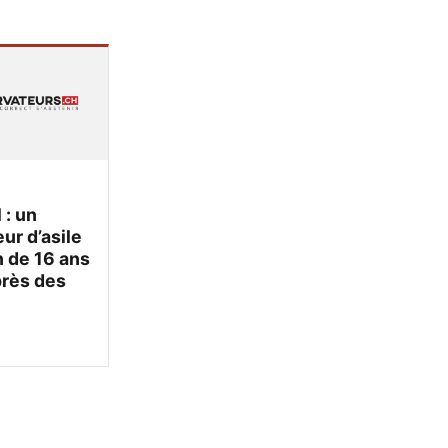
 : un
r d’asile
 de 16 ans
près des