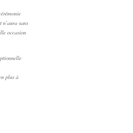
 cérémonie
et n’aura sans
elle occasion
ptionnelle
en plus à