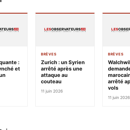
BRÈVES
BRÈVES
quante :
Zurich : un Syrien
Walchwil
ynché et
arrêté après une
demandeu
un
attaque au
marocain
couteau
arrêté a
vols
11 juin 2026
11 juin 2026