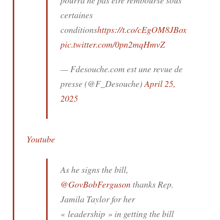
certaines
conditions
https://t.co/cEgOM8JBox
pic.twitter.com/0pn2mqHmvZ
— Fdesouche.com est une revue de
presse (@F_Desouche)
April 25,
2025
Youtube
As he signs the bill,
@GovBobFerguson
thanks Rep.
Jamila Taylor for her
« leadership » in getting the bill