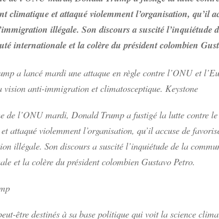
 climatique et attaqué violemment l’organisation, qu’il a
l’immigration illégale. Son discours a suscité l’inquiétude d
é internationale et la colère du président colombien Gust
mp a lancé mardi une attaque en règle contre l’ONU et l’Eu
a vision anti-immigration et climatosceptique. Keystone
ne de l’ONU mardi, Donald Trump a fustigé la lutte contre l
 et attaqué violemment l’organisation, qu’il accuse de favoris
ion illégale. Son discours a suscité l’inquiétude de la commu
nale et la colère du président colombien Gustavo Petro.
ump
eut-être destinés à sa base politique qui voit la science cli