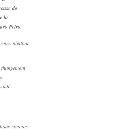
ccuse de
e la
avo Petro.
rope, mettant
e changement
er
nauté
matique comme