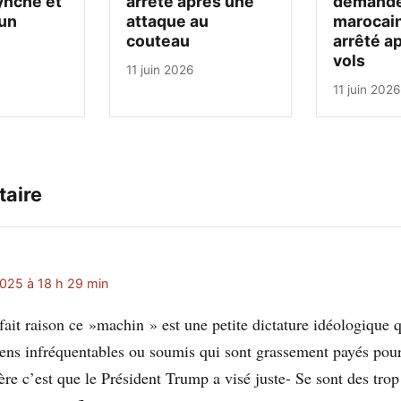
ynché et
arrêté après une
demandeu
un
attaque au
marocain
couteau
arrêté a
vols
11 juin 2026
11 juin 2026
aire
025 à 18 h 29 min
à fait raison ce »machin » est une petite dictature idéologique q
ns infréquentables ou soumis qui sont grassement payés pour
ère c’est que le Président Trump a visé juste- Se sont des tro