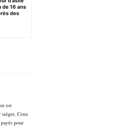
r d’asile
 de 16 ans
près des
ui est
 siéger, Ceux
p payés pour