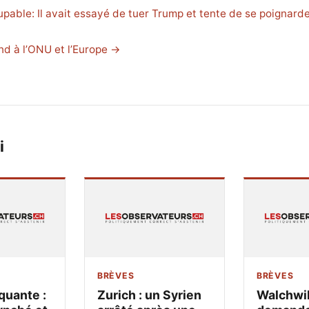
able: Il avait essayé de tuer Trump et tente de se poignard
nd à l’ONU et l’Europe →
i
BRÈVES
BRÈVES
quante :
Zurich : un Syrien
Walchwil