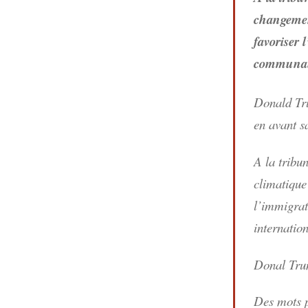
changement
favoriser 
communaut
Donald Tru
en avant s
A la tribu
climatique
l’immigrat
internatio
Donal Tr
Des mots p