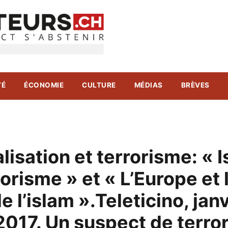
TÉ
ÉCONOMIE
CULTURE
MÉDIAS
BRÈVES
lisation et terrorisme: « 
rorisme » et « L’Europe et 
e l’islam ».Teleticino, jan
2017. Un suspect de terro