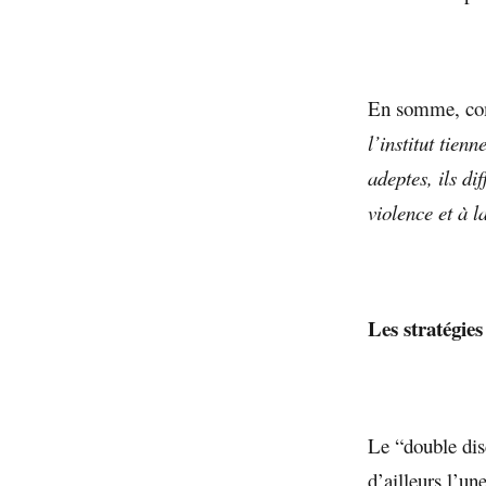
En somme, comm
l’institut tien
adeptes, ils di
violence et à l
Les stratégie
Le “double dis
d’ailleurs l’un