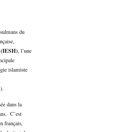
usulmans du
nçaise,
s (IESH)
, l’une
ncipale
gie islamiste
e
).
sée dans la
ans. C’est
n français,