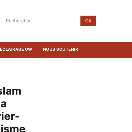
Rechercher
OK
:
ÉCLAIRAGE UW
NOUS SOUTENIR
Islam
la
vier-
risme