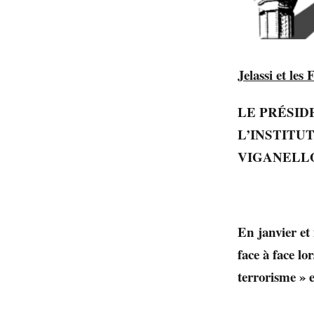
Jelassi et le
LE PRÉSID
L’INSTITU
VIGANELLO
En janvier et
face à face l
terrorisme » e