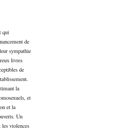
t qui
financement de
 leur sympathie
reux livres
sceptibles de
établissement.
itimant la
homosexuels, et
on et la
ouverts. Un
 les violences