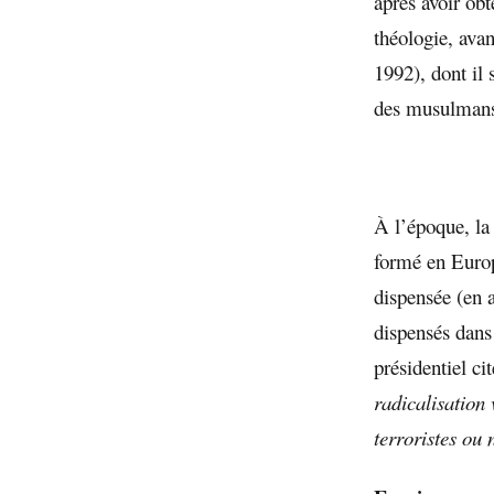
après avoir obt
théologie, ava
1992), dont il 
des musulmans
À l’époque, la
formé en Europe
dispensée (en 
dispensés dans
présidenti
radicalisation 
terroristes ou