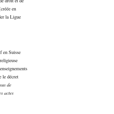
de droit et de
(créée en
der la Ligue
f en Suisse
religieuse
s enseignements
 le décret
sus de
es actes