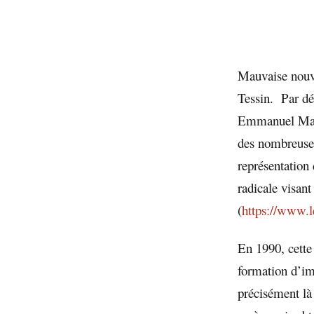
Mauvaise nouv
Tessin. Par dé
Emmanuel Mac
des nombreuses
représentation
radicale visant
(
https://www.l
En 1990, cette
formation d’im
précisément là