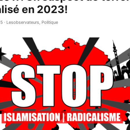
lisé en 2023!
25
·
Lesobservateurs
,
Politique