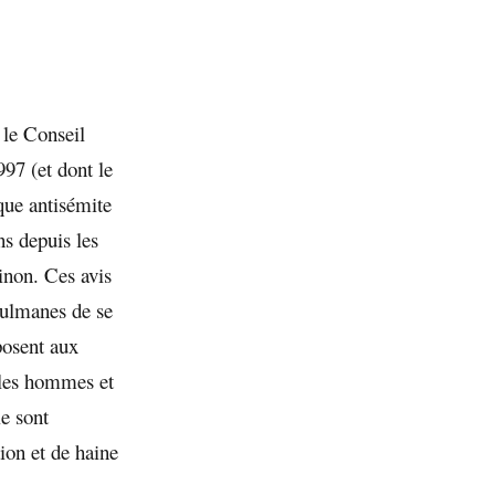
 le Conseil
97 (et dont le
que antisémite
s depuis les
inon. Ces avis
sulmanes de se
posent aux
e les hommes et
ie sont
ion et de haine