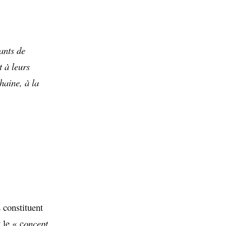
eants de
t à leurs
 haine, à la
s constituent
 le « c
oncept