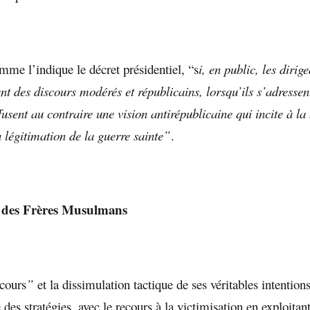
e l’indique le décret présidentiel, “s
i, en public, les dirig
nent des discours modérés et républicains, lorsqu’ils s’adressen
ffusent au contraire une vision antirépublicaine qui incite à la
a légitimation de la guerre sainte”
.
s des Frères Musulmans
cours
”
et la dissimulation tactique de ses véritables intention
e des stratégies, avec le recours à la victimisation en exploitant