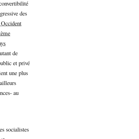
onvertibilité
ogressive des
n Occident
stème
ays
autant de
ublic et privé
ient une plus
ailleurs
nces- au
es socialistes