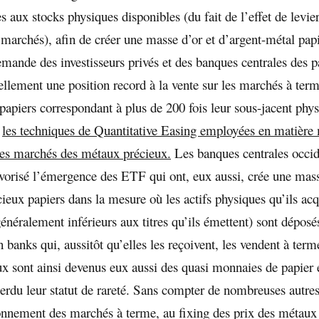
s aux stocks physiques disponibles (du fait de l’effet de levie
 marchés), afin de créer une masse d’or et d’argent-métal papi
demande des investisseurs privés et des banques centrales des 
uellement une position record à la vente sur les marchés à term
papiers correspondant à plus de 200 fois leur sous-jacent phys
,
les techniques de Quantitative Easing employées en matière 
 les marchés des métaux précieux.
Les banques centrales occid
favorisé l’émergence des ETF qui ont, eux aussi, crée une mas
ieux papiers dans la mesure où les actifs physiques qu’ils acq
énéralement inférieurs aux titres qu’ils émettent) sont déposé
n banks qui, aussitôt qu’elles les reçoivent, les vendent à ter
x sont ainsi devenus eux aussi des quasi monnaies de papier 
perdu leur statut de rareté. Sans compter de nombreuses autre
ionnement des marchés à terme, au fixing des prix des méta