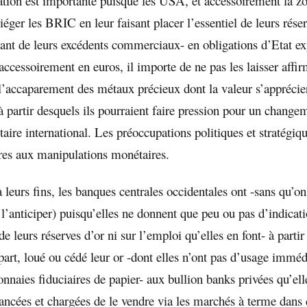
ation est importante puisque les USA, et accessoirement la zo
piéger les BRIC en leur faisant placer l’essentiel de leurs rése
ant de leurs excédents commerciaux- en obligations d’Etat e
accessoirement en euros, il importe de ne pas les laisser affir
 l’accaparement des métaux précieux dont la valeur s’apprécie
 partir desquels ils pourraient faire pression pour un change
ire international. Les préoccupations politiques et stratégiqu
res aux manipulations monétaires.
 leurs fins, les banques centrales occidentales ont -sans qu’on
 l’anticiper) puisqu’elles ne donnent que peu ou pas d’indicati
e leurs réserves d’or ni sur l’emploi qu’elles en font- à parti
part, loué ou cédé leur or -dont elles n’ont pas d’usage immé
naies fiduciaires de papier- aux bullion banks privées qu’ell
ncées et chargées de le vendre via les marchés à terme dans 