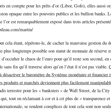
pris en compte pour les prêts d’or (Libor, Gofo), elles aussi o
usion opaque entre les pouvoirs publics et les bullion banks. 
 l’or est remarquablement exposé dans trois articles présentés 
ibileau.com/martin/
out cela étant, répétons-le, de cacher la mauvaise gestion du d
 le plus longtemps possible son statut de monnaie de réserve m
d’occulter le chaos de l’euro pour qu’il reste son second, en 
le sans fin qu’il traverse alors qu’en l’état il n’est pas viable.
C
 à désactiver le baromètre du Système monétaire et financier i
les produits et marchés deviennent plus facilement manipulabl
radis terrestre pour les « banksters » de Wall Street, de la City 
 qui, tout en réclamant à cor et à cri plus de « transparence et
nternationale, se rendent complices de tout cela sont non seu