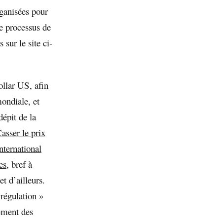
rganisées pour
Le processus de
sur le site ci-
ollar US, afin
ondiale, et
dépit de la
asser le prix
nternational
es,
bref à
et d’ailleurs.
 régulation »
lement des