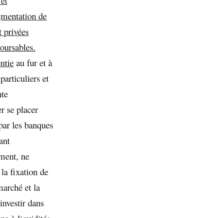
et
gmentation de
t privées
boursables.
ntie
au fur et à
particuliers et
nte
r se placer
par les banques
ant
ment, ne
la fixation de
marché et la
investir dans