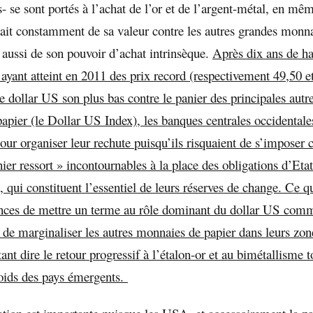
- se sont portés à l’achat de l’or et de l’argent-métal, en mê
ait constamment de sa valeur contre les autres grandes monna
 aussi de son pouvoir d’achat intrinsèque.
Après dix ans de ha
 ayant atteint en 2011 des prix record (respectivement 49,50 e
le dollar US son plus bas contre le panier des principales aut
papier (le Dollar US Index), les banques centrales occidentale
pour organiser leur rechute puisqu’ils risquaient de s’imposer
nier ressort » incontournables à la place des obligations d’Eta
 qui constituent l’essentiel de leurs réserves de change. Ce qu
nces de mettre un terme au rôle dominant du dollar US co
 de marginaliser les autres monnaies de papier dans leurs zon
tant dire le retour progressif à l’étalon-or et au bimétallisme t
poids des pays émergents.