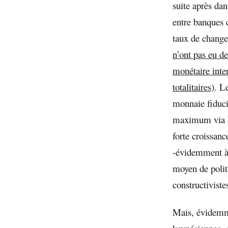
suite après dan
entre banques c
taux de change
n’ont pas eu d
monétaire inte
totalitaires)
. L
monnaie fiducia
maximum via le
forte croissanc
-évidemment à 
moyen de polit
constructivistes
Mais, évidem