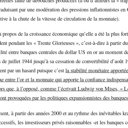
éelles faute de débouchés productifs (d’où d’ailleurs la « trap
traduisant par une modération des pressions inflationnistes en
ive à la chute de la vitesse de circulation de la monnaie).
à propos de la croissance économique qu’elle a été la plus fo
ent pendant les « Trente Glorieuses », c’est-à-dire à partir d
bilité entre banques centrales du dollar US en or au moment d
e juillet 1944 jusqu’à sa cessation de convertibilité d’août 1
nt par un hasard puisque c’est
la stabilité monétaire apportée
e entre l’or et la monnaie qui apporte la confiance indispensa
ors que, à l’opposé, comme l’écrivait Ludwig von Mises, « Le
nt provoquées par les politiques expansionnistes des banques
ent, à partir des années 2000 et au rythme des inévitables kr
ccessifs, les investisseurs privés raisonnables -et les banques c