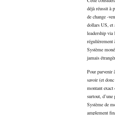
Cette considér
déjà réussit à 
de change -ven
dollars US, et 
leadership via
régulièrement à
Système monéta
jamais étrangè
Pour parvenir à
savoir (et donc
montant exact d
surtout, d’une 
Système de mon
amplement fina