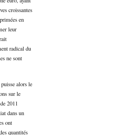
ne euro, ayant
rves croissantes
xprimées en
mer leur
rait
ment radical du
es ne sont
 puisse alors le
ons sur le
r de 2011
diat dans un
es ont
des quantités