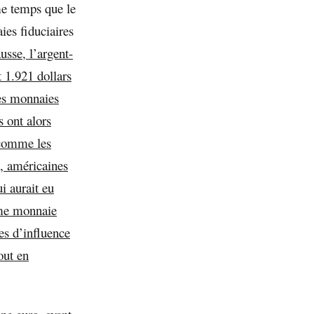
me temps que le
ies fiduciaires
usse, l’argent-
t 1.921 dollars
res monnaies
s ont alors
 comme les
t, américaines
i aurait eu
mme monnaie
es d’influence
out en