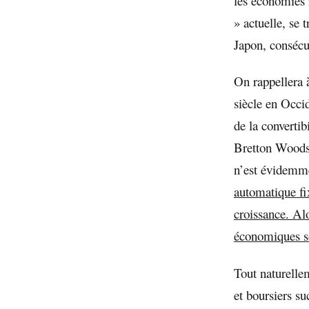
les économies r
» actuelle, se 
Japon, consécut
On rappellera 
siècle en Occid
de la converti
Bretton Woods d
n’est évidemme
automatique fix
croissance. Al
économiques so
Tout naturellem
et boursiers su