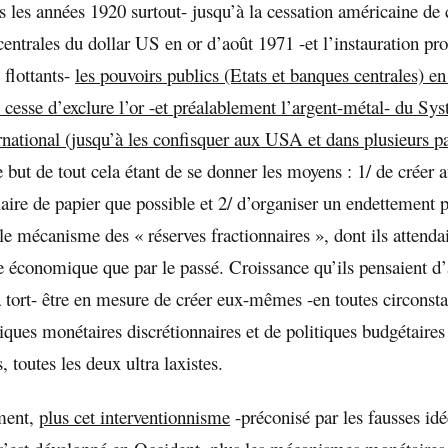
s les années 1920 surtout- jusqu’à la cessation américaine de c
entrales du dollar US en or d’août 1971 -et l’instauration pr
 flottants-
les pouvoirs publics (Etats et banques centrales) e
e cesse d’exclure l’or -et préalablement l’argent-métal- du Sy
rnational (jusqu’à les confisquer aux USA et dans plusieurs p
e but de tout cela étant de se donner les moyens : 1/ de créer 
ire de papier que possible et 2/ d’organiser un endettement p
 mécanisme des « réserves fractionnaires », dont ils attenda
e économique que par le passé. Croissance qu’ils pensaient d’
tort- être en mesure de créer eux-mêmes -en toutes circonsta
iques monétaires discrétionnaires et de politiques budgétaires
, toutes les deux ultra laxistes.
ment,
plus cet interventionnisme
-préconisé par les fausses idé