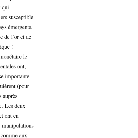
r qui
ers susceptible
pays émergents.
e de l’or et de
ique !
monétaire le
entales ont,
se importante
uièrent (pour
s auprès
me. Les deux
et ont en
s manipulations
ux comme aux