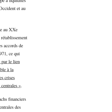
pe à liquidités
 Occident et au
rte au XXe
u rétablissement
es accords de
971, ce qui
 par le lien
ble à la
s crises
 centrales »
.
achs financiers
entrales des