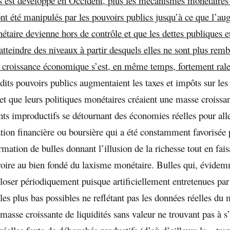
s’est développé en Occident, plus les mécanismes monétaires 
t été manipulés par les pouvoirs publics jusqu’à ce que l’au
étaire devienne hors de contrôle et que les dettes publiques e
atteindre des niveaux à partir desquels elles ne sont plus rem
 croissance économique s’est, en même temps, fortement rale
its pouvoirs publics augmentaient les taxes et impôts sur les 
 et que leurs politiques monétaires créaient une masse croissa
nts improductifs se détournant des économies réelles pour alle
ation financière ou boursière qui a été constamment favorisée 
ormation de bulles donnant l’illusion de la richesse tout en fais
oire au bien fondé du laxisme monétaire. Bulles qui, évidem
loser périodiquement puisque artificiellement entretenues par 
 les plus bas possibles ne reflétant pas les données réelles du 
masse croissante de liquidités sans valeur ne trouvant pas à s’