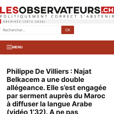
Rechercher
OK
:
MENU
Philippe De Villiers : Najat
Belkacem a une double
allégeance. Elle s’est engagée
par serment auprès du Maroc
à diffuser la langue Arabe
(vidéo 1’32). A ne pas