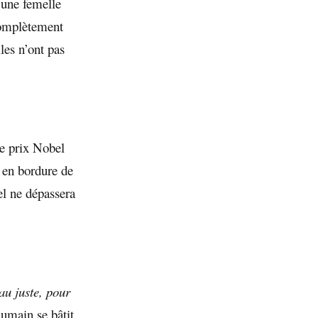
 une femelle
complètement
lles n’ont pas
le prix Nobel
, en bordure de
el ne dépassera
au juste, pour
umain se bâtit,