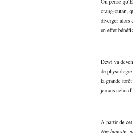
On pense qu’Ek
orang-outan, q
diverger alors 
en effet bénéf
Dewi va deveni
de physiologie
la grande forêt
jamais celui d’
A partir de cet
être humain, 