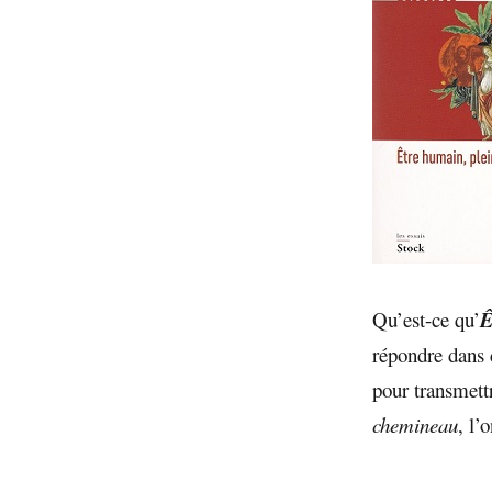
Qu’est-ce qu’
Ê
répondre dans c
pour transmett
chemineau
, l’