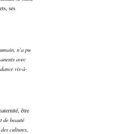
ets, ses
umain, n’a pu
manents avec
ndance vis-à-
aternité, être
t de beauté
des cultures,