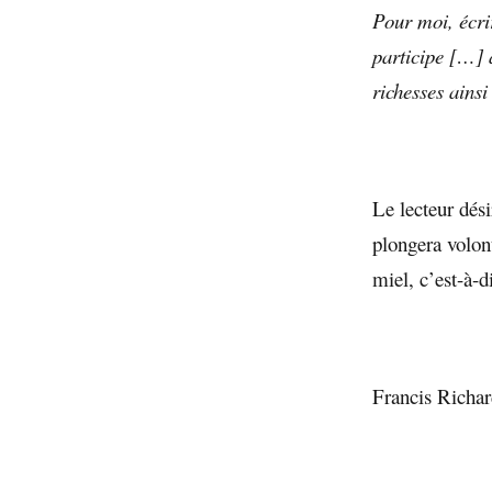
Pour moi, écri
participe […] à
richesses ains
Le lecteur dési
plongera volont
miel, c’est-à-d
Francis Richa