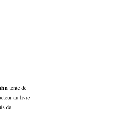
Kahn
tente de
ucteur au livre
uis de