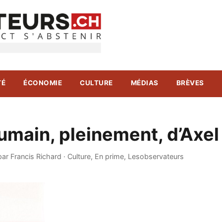
TÉ
ÉCONOMIE
CULTURE
MÉDIAS
BRÈVES
umain, pleinement, d’Axe
par Francis Richard
·
Culture
,
En prime
,
Lesobservateurs