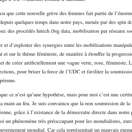
ncu que cette nouvelle grève des femmes fait partie de l’énor
 depuis quelques temps dans notre pays, menée par des spin d
vec des procédés hitech (big data, mobilisation par réseaux soc
éer et d’exploiter des synergies entre les mobilisations manipul
 et sur le thème féministe, de manière à étouffer la progress
t de créer artificiellement une vague verte, rose, féministe, 
tions, pour briser la force de l’UDC et faviliter la soumissio
opéenne.
que ce n’est qu’une hypothèse, mais pour moi c’est une certit
ma main au feu. Je suis convaincu que la non soumission de la 
enne, grâce à l’existance de la démocratie directe dans notre 
 soi un phénomène très préoccupant pour les mondialistes, euro
ouvernement mondial. Car cela représenjtait un mauvais exemp