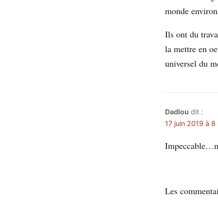
monde environna
Ils ont du trav
la mettre en oe
universel du m
Dadlou
dit :
17 juin 2019 à 8
Impeccable…m
Les commentair