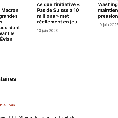
ce que l’initiative «
Washing
 Macron
Pas de Suisse à 10
maintien
 grandes
millions » met
pression
s
réellement en jeu
10 juin 202
es, dont
10 juin 2026
vant le
Évian
taires
 h 41 min
rage d’Uli Windisch, comme d’habitude.