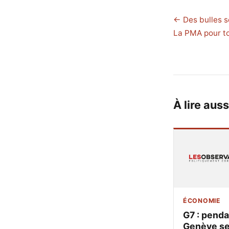
← Des bulles s
La PMA pour t
À lire auss
ÉCONOMIE
G7 : pend
Genève s