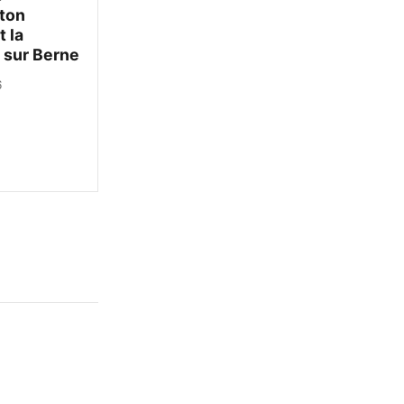
ton
t la
 sur Berne
6