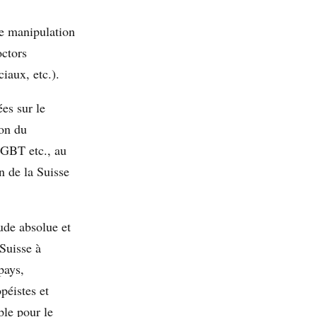
me manipulation
octors
iaux, etc.).
ées sur le
ion du
LGBT etc., au
n de la Suisse
ude absolue et
Suisse à
pays,
péistes et
le pour le