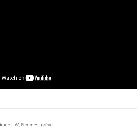
airage UW
,
Femmes
,
grève