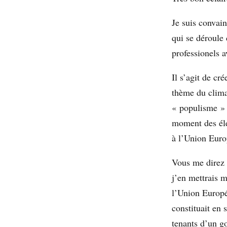
Je suis convai
qui se déroule
professionels a
Il s’agit de cr
thème du climat
« populisme » e
moment des élec
à l’Union Eur
Vous me direz 
j’en mettrais 
l’Union Europé
constituait en
tenants d’un g