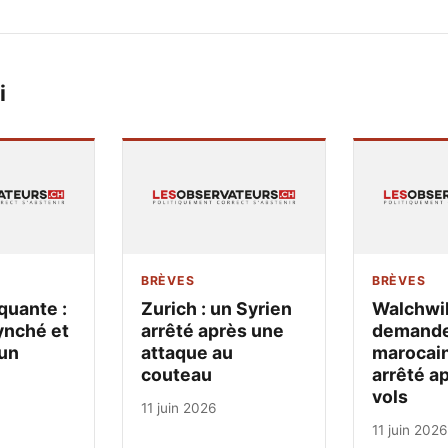
i
BRÈVES
BRÈVES
quante :
Zurich : un Syrien
Walchwil
ynché et
arrêté après une
demandeu
un
attaque au
marocain
couteau
arrêté a
vols
11 juin 2026
11 juin 2026