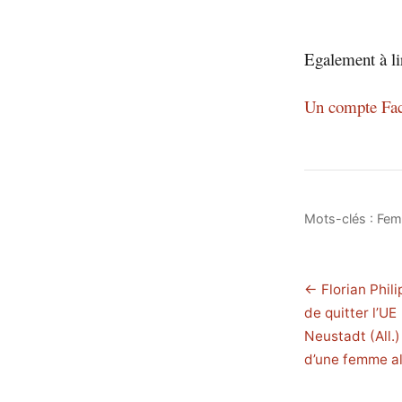
Egalement à li
Un compte Face
Mots-clés :
Fe
← Florian Phili
de quitter l’UE
Neustadt (All.)
d’une femme al