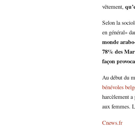
qu’e
vêtement,
Selon la soci
en général» da
monde arabo-
78% des Maro
façon provoca
Au début du mo
bénévoles belg
harcèlement a p
aux femmes. Le
Cnews.fr