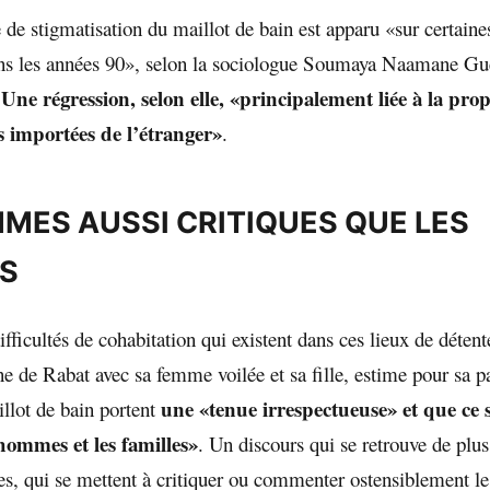
e stigmatisation du maillot de bain est apparu «sur certaine
s les années 90», selon la sociologue Soumaya Naamane Gues
Une régression,
selon elle, «principalement liée à la pro
.
es importées de l’étranger»
.
MMES AUSSI CRITIQUES QUE LES
S
fficultés de cohabitation qui existent dans ces lieux de déte
ne de Rabat avec sa femme voilée et sa fille, estime pour sa pa
une «tenue irrespectueuse» et que ce s
lot de bain portent
 hommes et les familles»
. Un discours qui se retrouve de plu
s, qui se mettent à critiquer ou commenter ostensiblement le