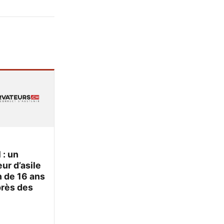
 : un
r d’asile
 de 16 ans
près des