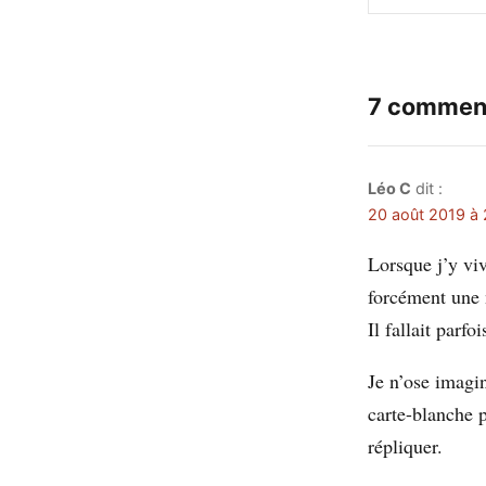
7 commen
Léo C
dit :
20 août 2019 à 
Lorsque j’y viv
forcément une 
Il fallait parfo
Je n’ose imagi
carte-blanche p
répliquer.