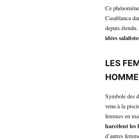
Ce phénomène d
Casablanca dan
depuis étendu
idées salafist
LES FE
HOMME
Symbole des di
venu à la pisci
femmes en mail
harcèlent les
d’autres femme