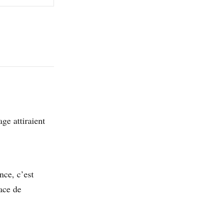
age attiraient
nce, c’est
ace de