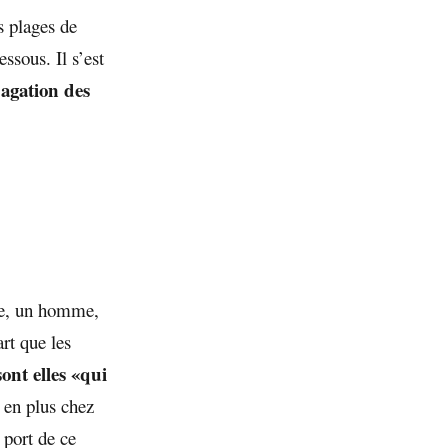
s plages de
sous. Il s’est
pagation des
nte, un homme,
rt que les
ont elles «qui
s en plus chez
 port de ce