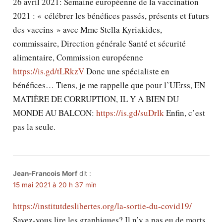
26 avril 2021: Semaine européenne de la vaccination
2021 : « célébrer les bénéfices passés, présents et futurs
des vaccins » avec Mme Stella Kyriakides,
commissaire, Direction générale Santé et sécurité
alimentaire, Commission européenne
https://is.gd/tLRkzV
Donc une spécialiste en
bénéfices… Tiens, je me rappelle que pour l’UErss, EN
MATIÈRE DE CORRUPTION, IL Y A BIEN DU
MONDE AU BALCON:
https://is.gd/suDrlk
Enfin, c’est
pas la seule.
Jean-Francois Morf
dit :
15 mai 2021 à 20 h 37 min
https://institutdeslibertes.org/la-sortie-du-covid19/
Savez-vous lire les graphiques? Il n’y a pas eu de morts