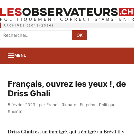
Rechercher
OK
:
MENU
Français, ouvrez les yeux !, de
Driss Ghali
5 février 2023
·
par Francis Richard
·
En prime
,
Politique
,
Société
Driss Ghali
est un immigré, qui a émigré au Brésil il y