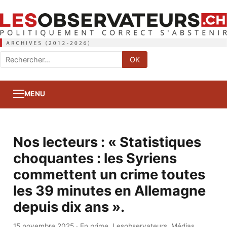
Rechercher
OK
:
MENU
Nos lecteurs : « Statistiques
choquantes : les Syriens
commettent un crime toutes
les 39 minutes en Allemagne
depuis dix ans ».
15 novembre 2025
·
En prime
,
Lesobservateurs
,
Médias
,