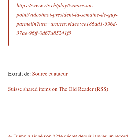
https://www.rts.ch/play/tv/mise-au-
point/video/moi-president-la-semaine-de-guy-
parmelin?urn=urn:rts:video:ce186dd1-596d-
37ae-96ff-0d67a85241f5
Extrait de:
Source et auteur
Suisse shared items on The Old Reader (RSS)
← Trump a signé son 221e décret depuis janvier, un record