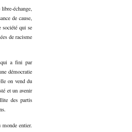
e libre-échange,
sance de cause,
e société qui se
nées de racisme
qui a fini par
’une démocratie
elle on vend du
sté et un avenir
ite des partis
ns.
du monde entier.