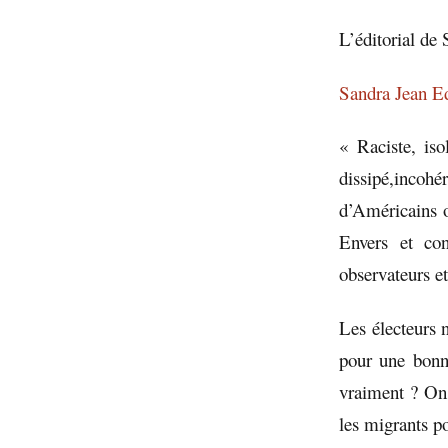
L’éditorial de
Sandra Jean Ed
« Raciste, iso
dissipé,incohé
d’Américains o
Envers et con
observateurs e
Les électeurs n
pour une bonn
vraiment ? On 
les migrants p