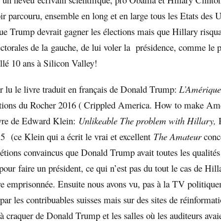
r parcouru, ensemble en long et en large tous les Etats des
ue Trump devrait gagner les élections mais que Hillary risqua
ectorales de la gauche, de lui voler la présidence, comme le p
illé 10 ans à Silicon Valley!
r lu le livre traduit en français de Donald Trump:
L’Amérique
tions du Rocher 2016 ( Crippled America. How to make Ame
livre de Edward Klein:
Unlikeable The problem with Hillary,
 (ce Klein qui a écrit le vrai et excellent
The Amateur
conc
tions convaincus que Donald Trump avait toutes les qualités 
our faire un président, ce qui n’est pas du tout le cas de Hill
être emprisonnée. Ensuite nous avons vu, pas à la TV politiqu
 par les contribuables suisses mais sur des sites de réinformatio
 à craquer de Donald Trump et les salles où les auditeurs avai