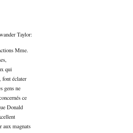
wander Taylor:
dactions Mme.
ses,
ux qui
 font éclater
es gens ne
 concernés ce
 que Donald
xcellent
ir aux magnats