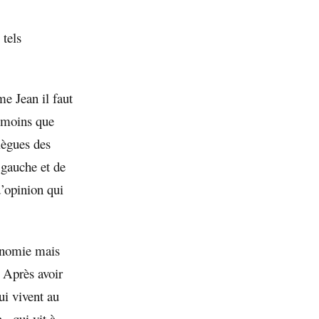
 tels
e Jean il faut
p moins que
lègues des
 gauche et de
d’opinion qui
conomie mais
. Après avoir
ui vivent au
, qui vit à