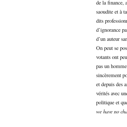
de la finance,
saoudite et à t
dits professio
d’ignorance par
d’un auteur sa
On peut se pos
votants ont peu
pas un homme q
sincèrement po
et depuis des a
vérités avec un
politique et q
we have no ch