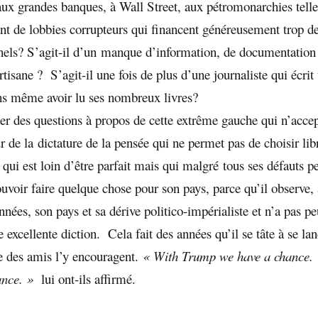
 aux grandes banques, à Wall Street, aux pétromonarchies telle
ant de lobbies corrupteurs qui financent généreusement trop de
nnels? S’agit-il d’un manque d’information, de documentation
tisane ? S’agit-il une fois de plus d’une journaliste qui écrit
ns même avoir lu ses nombreux livres?
er des questions à propos de cette extrême gauche qui n’accep
r de la dictature de la pensée qui ne permet pas de choisir li
ui est loin d’être parfait mais qui malgré tous ses défauts p
uvoir faire quelque chose pour son pays, parce qu’il observe,
nnées, son pays et sa dérive politico-impérialiste et n’a pas pe
e excellente diction. Cela fait des années qu’il se tâte à se la
ue des amis l’y encouragent.
« With Trump we have a chance.
ance. »
lui ont-ils affirmé.