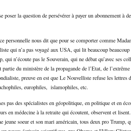
se poser la question de persévérer à payer un abonnement à de
ce personnelle nous dit que pour se comporter comme Madam
aliste qui n’a pas voyagé aux USA, qui lit beaucoup beaucou
, qui n’écoute pas le Souverain, qui ne débat qu’avec ses col
t partie du ministère de la propagande de l’Etat, de l’extrême
ndialiste, preuve en est que Le Nouvelliste refuse les lettres 
uchophiles, europhiles, islamophiles, etc.
 pas des spécialistes en géopolitique, en politique et en é
s en médecine à la retraite qui écoutent, observent et lisent
ne jeune soeur et son mari américain, tous deux pro Trump, q
 un neveu écrivain scientifique, pro Obama et Hillary Clinton 