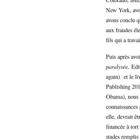
New York, avoi
avons conclu q
aux fraudes él
fils qui a trava
Puis après avoi
paralysée,
Edi
again)
et le 
Publishing 2015
Obama), nous é
connaissances p
elle, devrait 
financée à tort
stades remplis