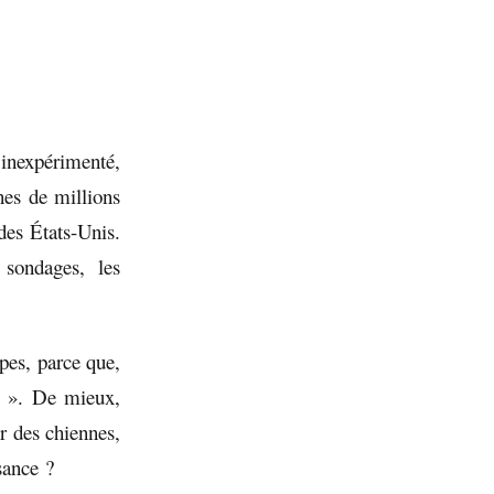
 inexpérimenté,
nes de millions
des États-Unis.
 sondages, les
ipes, parce que,
x ». De mieux,
r des chiennes,
sance ?