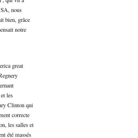
 USA, nous
it bien, grâce
ensait notre
rica great
Regnery
ernant
et les
ary Clinton qui
ement correcte
n, les salles et
ent été massés