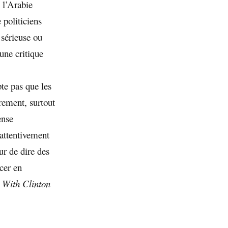
 l’Arabie
 politiciens
 sérieuse ou
 une critique
te pas que les
brement, surtout
ense
 attentivement
ur de dire des
ncer en
 With Clinton